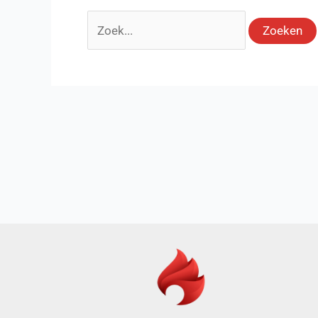
Zoek
naar: